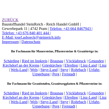
ZURÜCK
Baustoffhandel SteinReich - Reich Handel GmbH |
Gewerbepark 11 |
4742 Pram |
Telefon: +43 664 8467943 |
Telefon: +43 676 840 401 444 |
E-Mail: josef.asboeck@steinreich.info
Impressum
|
Datenschutz
Ihr Fachmann für Mauersteine, Pflastersteine & Granittröge in:
Schärding
|
Ried im Innkreis
|
Braunau
|
Vöcklabruck
|
Gmunden
|
Kirchdorf an der Krems
|
Grieskirchen
|
Eferding
|
Linz-Land
|
Linz
|
Wels-Land
|
Wels
|
Steyr-Land
|
Steyr
|
Rohrbach
|
Urfahr-
Umgebung
|
Perg
|
Freistadt
|
Ihr Fachmann für Granitstufen, Granitwegplatten & Pflastersteine in:
Schärding
|
Ried im Innkreis
|
Braunau
|
Vöcklabruck
|
Gmunden
|
Kirchdorf an der Krems
|
Grieskirchen
|
Eferding
|
Linz-Land
|
Linz
|
Wels-Land
|
Wels
|
Steyr-Land
|
Steyr
|
Rohrbach
|
Urfahr-
Umgebung
|
Perg
|
Freistadt
|